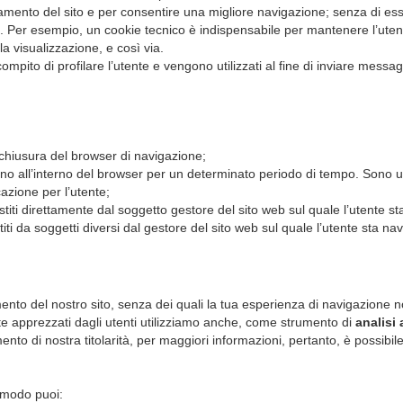
mento del sito e per consentire una migliore navigazione; senza di essi
i. Per esempio, un cookie tecnico è indispensabile per mantenere l’utente
a visualizzazione, e così via.
pito di profilare l’utente e vengono utilizzati al fine di inviare messaggi
 chiusura del browser di navigazione;
ngono all’interno del browser per un determinato periodo di tempo. Sono u
cazione per l’utente;
titi direttamente dal soggetto gestore del sito web sul quale l’utente s
iti da soggetti diversi dal gestore del sito web sul quale l’utente sta na
onamento del nostro sito, senza dei quali la tua esperienza di navigazion
te apprezzati dagli utenti utilizziamo anche, come strumento di
analisi
to di nostra titolarità, per maggiori informazioni, pertanto, è possibile
n modo puoi: