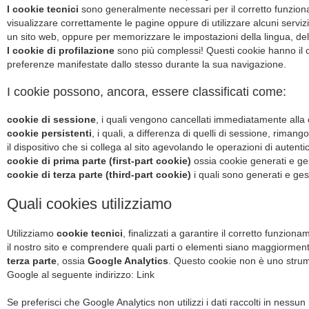
I cookie tecnici
sono generalmente necessari per il corretto funziona
visualizzare correttamente le pagine oppure di utilizzare alcuni serviz
un sito web, oppure per memorizzare le impostazioni della lingua, dell
I cookie di profilazione
sono più complessi! Questi cookie hanno il com
preferenze manifestate dallo stesso durante la sua navigazione.
I cookie possono, ancora, essere classificati come:
cookie di sessione
, i quali vengono cancellati immediatamente alla
cookie persistenti
, i quali, a differenza di quelli di sessione, rima
il dispositivo che si collega al sito agevolando le operazioni di autenti
cookie di prima parte (first-part cookie)
ossia cookie generati e ges
cookie di terza parte (third-part cookie)
i quali sono generati e gest
Quali cookies utilizziamo
Utilizziamo
cookie tecnici
, finalizzati a garantire il corretto funzi
il nostro sito e comprendere quali parti o elementi siano maggiormen
terza parte
, ossia
Google Analytics
. Questo cookie non è uno strumen
Google al seguente indirizzo:
Link
Se preferisci che Google Analytics non utilizzi i dati raccolti in nessu