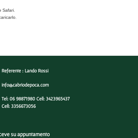
e Safari
.
caricarlo
.
Referente : Lando Rossi
info@cabriodepoca.com
Tel: 06 98871980 Cell: 3423965437
Cell: 3356673056
iceve su appuntamento