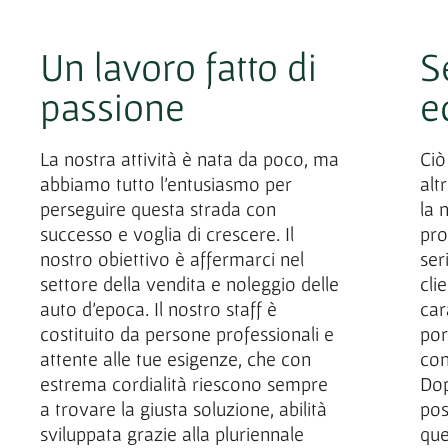
Un lavoro fatto di
S
passione
e
La nostra attività è nata da poco, ma
Ciò
abbiamo tutto l’entusiasmo per
alt
perseguire questa strada con
la 
successo e voglia di crescere. Il
pro
nostro obiettivo è affermarci nel
ser
settore della vendita e noleggio delle
cli
auto d’epoca. Il nostro staff è
car
costituito da persone professionali e
por
attente alle tue esigenze, che con
con
estrema cordialità riescono sempre
Dop
a trovare la giusta soluzione, abilità
pos
sviluppata grazie alla pluriennale
que