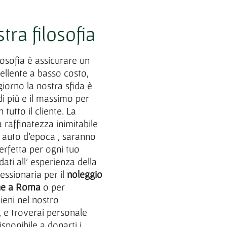
tra filosofia
losofia è assicurare un
ellente a basso costo,
 giorno la nostra sfida è
i più e il massimo per
 tutto il cliente. La
a raffinatezza inimitabile
e auto d’epoca , saranno
erfetta per ogni tuo
dati all’ esperienza della
essionaria per il
noleggio
che a Roma
o per
Vieni nel nostro
e troverai personale
isponibile a donarti i